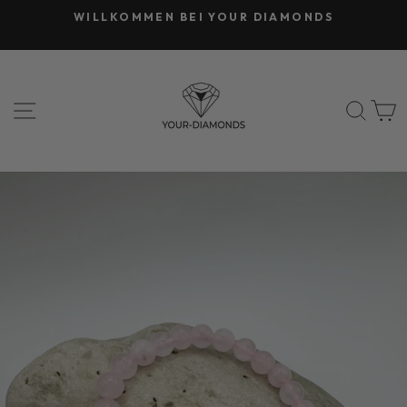
Direkt
WILLKOMMEN BEI YOUR DIAMONDS
zum
Pause
Inhalt
Diashow
SEITENNAVIGATION
SUC