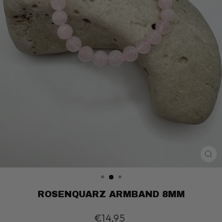
SC
ES
ROSENQUARZ ARMBAND 8MM
Normaler
€14,95