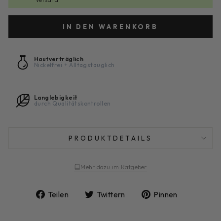
IN DEN WARENKORB
Hautverträglich
Nickelfrei + Alltagstauglich
Langlebigkeit
durch Qualitätskontrollen
PRODUKTDETAILS
Mehr dazu im Ratgeber
Auf
Auf
Auf
Teilen
Twittern
Pinnen
Facebook
Twitter
Pinterest
teilen
twittern
pinnen