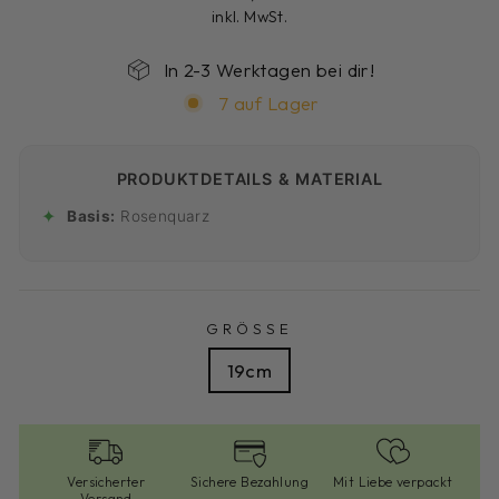
Preis
inkl. MwSt.
In 2-3 Werktagen bei dir!
7 auf Lager
PRODUKTDETAILS & MATERIAL
✦
Basis:
Rosenquarz
GRÖSSE
19cm
Versicherter
Sichere Bezahlung
Mit Liebe verpackt
Versand