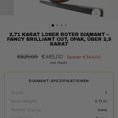
SCHLIESS
ESC)
2,71 KARAT LOSER ROTER DIAMANT –
FANCY BRILLIANT CUT, OPAK, ÜBER 2,5
KARAT
Normaler
€829,00
Sonderpreis
€485,00
Sparen €344,00
Preis
inkl. MwSt.
DIAMANT-SPEZIFIKATIONEN
Anzahl
1
Karat (Weight)
2.71 ct
Reinheit (Clarity)
none