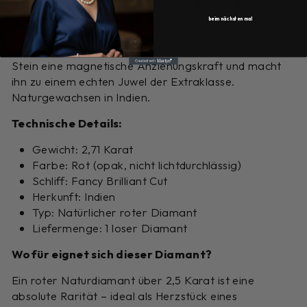
Ein spektakulärer loser roter Diamant mit 2,71 Karat
im Fancy Brilliant Cut – einer der größten roten
beim nächsten mal
Naturdiamanten in unserem Sortiment. Die intensive,
nicht lichtdurchlässige Rotfärbung verleiht diesem
Stein eine magnetische Anziehungskraft und macht
ihn zu einem echten Juwel der Extraklasse.
Naturgewachsen in Indien.
Technische Details:
Gewicht: 2,71 Karat
Farbe: Rot (opak, nicht lichtdurchlässig)
Schliff: Fancy Brilliant Cut
Herkunft: Indien
Typ: Natürlicher roter Diamant
Liefermenge: 1 loser Diamant
Wofür eignet sich dieser Diamant?
Ein roter Naturdiamant über 2,5 Karat ist eine
absolute Rarität – ideal als Herzstück eines