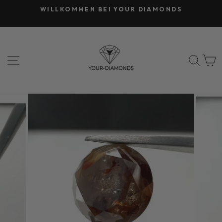
Direkt
WILLKOMMEN BEI YOUR DIAMONDS
zum
Pause
Inhalt
Diashow
SEITENNAVIGATION
SUC