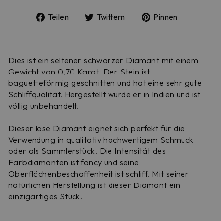
Auf
Auf
Auf
Teilen
Twittern
Pinnen
Facebook
Twitter
Pinterest
teilen
twittern
pinnen
Dies ist ein seltener schwarzer Diamant mit einem
Gewicht von 0,70 Karat. Der Stein ist
baguetteförmig geschnitten und hat eine sehr gute
Schliffqualität. Hergestellt wurde er in Indien und ist
völlig unbehandelt.
Dieser lose Diamant eignet sich perfekt für die
Verwendung in qualitativ hochwertigem Schmuck
oder als Sammlerstück. Die Intensität des
Farbdiamanten ist fancy und seine
Oberflächenbeschaffenheit ist schliff. Mit seiner
natürlichen Herstellung ist dieser Diamant ein
einzigartiges Stück.