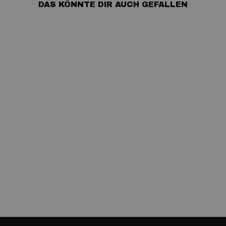
DAS KÖNNTE DIR AUCH GEFALLEN
0.70 CARAT
DIAMANT GRÜN
SCHIMMERND
DUNKEL
€179,00