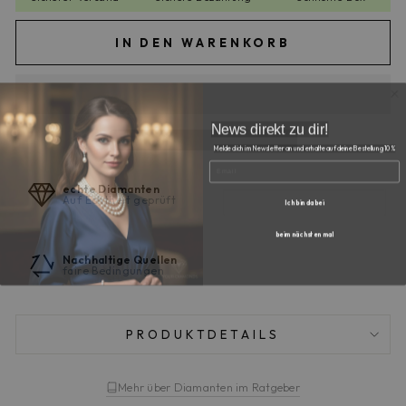
IN DEN WARENKORB
News direkt zu dir!
Melde dich im Newsletter an und erhalte auf deine Bestellung 10%
EMAIL
echte Diamanten
Auf Echtheit geprüft
Ich bin dabei
beim nächsten mal
Nachhaltige Quellen
faire Bedingungen
PRODUKTDETAILS
Mehr über Diamanten im Ratgeber