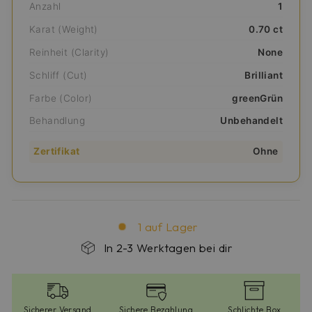
Anzahl
1
Karat (Weight)
0.70 ct
Reinheit (Clarity)
None
Schliff (Cut)
Brilliant
Farbe (Color)
greenGrün
Behandlung
Unbehandelt
Zertifikat
Ohne
1 auf Lager
In 2-3 Werktagen bei dir
Sicherer Versand
Sichere Bezahlung
Schlichte Box