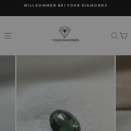
Direkt
WILLKOMMEN BEI YOUR DIAMONDS
zum
Pause
Inhalt
Diashow
SEITENNAVIGATION
SUC