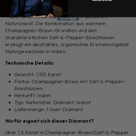
Ein spektakulärer loser Diamant mit 1,515 Karat in
Champagner-Braun mit Salt-&-Pepper-Einschlüssen
– über anderthalb Karat in einem absoluten
Naturunikat. Die Kombination aus warmem
Champagner-Braun-Grundton und den
charakteristischen Salt-&-Pepper-Einschlüssen
erzeugt ein abstraktes, organisches Erscheinungsbild.
Naturgewachsen in Indien.
Technische Details:
Gewicht: 1,515 Karat
Farbe: Champagner-Braun mit Salt-&-Pepper-
Einschlüssen
Herkunft: Indien
Typ: Natürlicher Diamant, Unikat
Liefermenge: 1 loser Diamant
Wofür eignet sich dieser Diamant?
Über 1,5 Karat in Champagner-Braun/Salt-&-Pepper