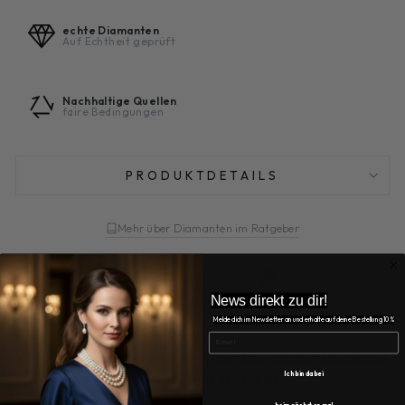
echte Diamanten
Auf Echtheit geprüft
Nachhaltige Quellen
faire Bedingungen
PRODUKTDETAILS
Mehr über Diamanten im Ratgeber
Auf
Auf
Auf
Teilen
Twittern
Pinnen
Facebook
Twitter
Pinterest
News direkt zu dir!
teilen
twittern
pinnen
Melde dich im Newsletter an und erhalte auf deine Bestellung 10%
EMAIL
1,515 Karat Loser Braun-Salt-&-Pepper-Diamant
– Champagner-Braun, Naturunikat
Ich bin dabei
beim nächsten mal