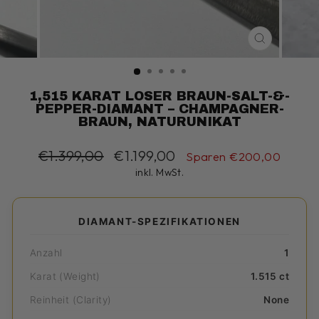
SCHLIESS
ESC)
1,515 KARAT LOSER BRAUN-SALT-&-
PEPPER-DIAMANT – CHAMPAGNER-
BRAUN, NATURUNIKAT
Normaler
€1.399,00
Sonderpreis
€1.199,00
Sparen €200,00
Preis
inkl. MwSt.
DIAMANT-SPEZIFIKATIONEN
Anzahl
1
Karat (Weight)
1.515 ct
Reinheit (Clarity)
None