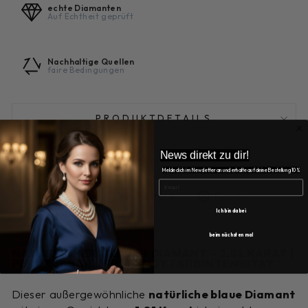
echte Diamanten
Auf Echtheit geprüft
Nachhaltige Quellen
faire Bedingungen
PRODUKTDETAILS
News direkt zu dir!
Mehr über Diamanten im Ratgeber
Melde dich im Newsletter an und erhalte auf deine Bestellung 10%
EMAIL
Auf
Auf
Auf
Teilen
Twittern
Pinnen
Facebook
Twitter
Pinterest
Ich bin dabei
teilen
twittern
pinnen
beim nächsten mal
NATÜRLICHER BLAUER DIAMANT – 1,01 KARAT |
PERUZZI-SCHLIFF | FANCY FARBINTENSITÄT
Dieser außergewöhnliche
natürliche blaue Diamant