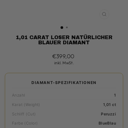
SCHLIESS
ESC)
1,01 CARAT LOSER NATÜRLICHER
BLAUER DIAMANT
Normaler
€399,00
Preis
inkl. MwSt.
DIAMANT-SPEZIFIKATIONEN
Anzahl
1
Karat (Weight)
1,01 ct
Schliff (Cut)
Peruzzi
Farbe (Color)
BlueBlau