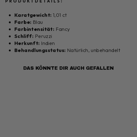
PRODUKTDETAILS:
Karatgewicht:
1,01 ct
Farbe:
Blau
Farbintensität:
Fancy
Schliff:
Peruzzi
Herkunft:
Indien
Behandlungsstatus:
Natürlich, unbehandelt
DAS KÖNNTE DIR AUCH GEFALLEN
1,01 CARAT