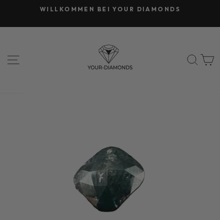
Direkt
WILLKOMMEN BEI YOUR DIAMONDS
zum
Pause
Inhalt
Diashow
SEITENNAVIGATION
SUC