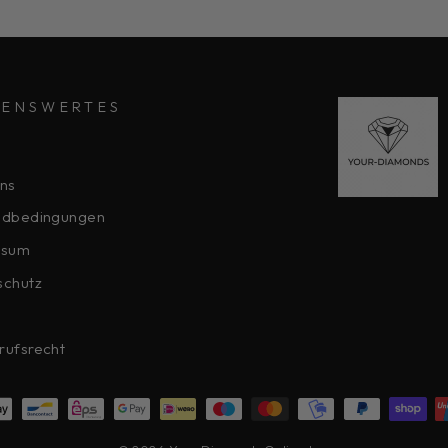
SENSWERTES
ns
ndbedingungen
ssum
schutz
rufsrecht