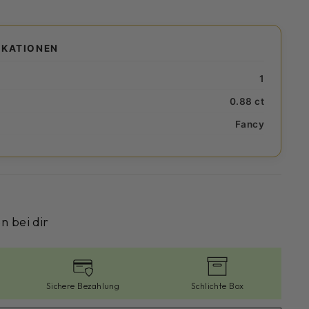
IKATIONEN
1
0.88 ct
Fancy
n bei dir
Sichere Bezahlung
Schlichte Box