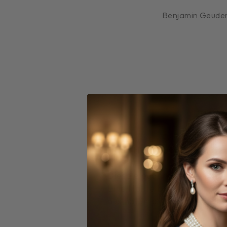
Benjamin Geuder
Benjamin Geude
Halb-Halb Kette mit Herz
Diese elegante Kette kombi
Eine Hälfte besteht aus 925e
aus natürlichen Süßwasser-
Ein kleiner, feiner Herzanhä