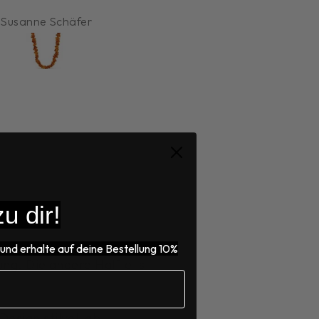
Anonym
Anonym
u dir!
und erhalte auf deine Bestellung 10%
ung. Die andere Hälfte ist
esign stilvoll ab.