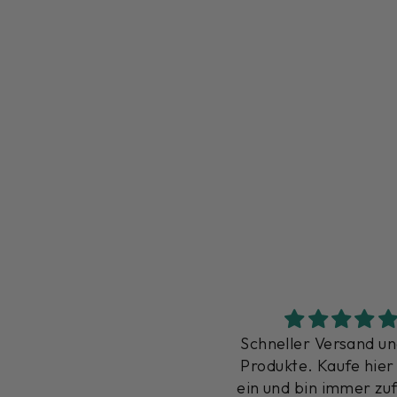
chneller Versand und tolle
Schneller Versand un
rodukte. Kaufe hier gerne
schönes Armband. B
n und bin immer zufrieden
der Qualität sehr zuf