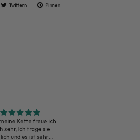
uf
Auf
Auf
Twittern
Pinnen
acebook
Twitter
Pinterest
eilen
twittern
pinnen
 schöne Angebote. Für
Ein kleiner zierlicher Ri
den ist etwas dabei
Gedacht ist er für mei
Enkelin, sie wird 20 Jahr