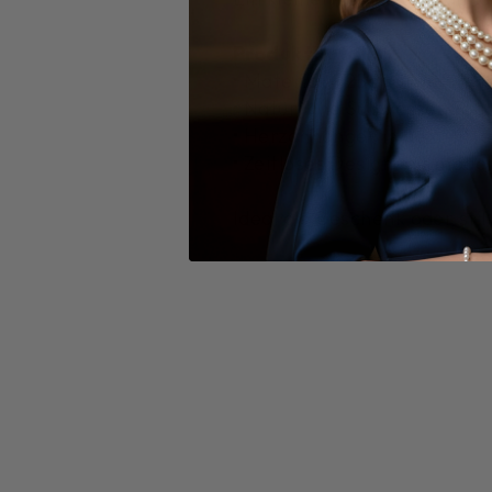
Produktdetails:
• Material: 925er Silber, 14
• Natürliche Süßwasser-Zuc
• Herzanhänger in der Mitte
• Zeitloses Design mit mod
Ideal als Geschenk oder stil