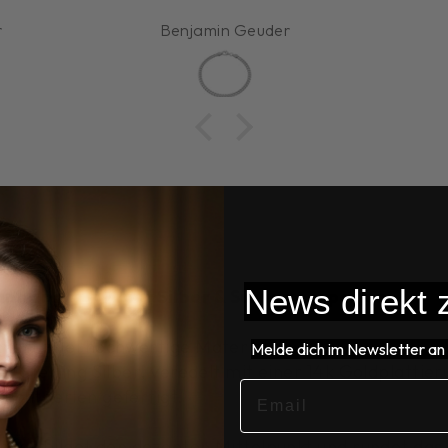
angenehm.
r
Susanne Schäfer
Die Lieferung ging sehr
schnell. Ich bin sehr
zufrieden, Ich hatte auch
schon ein Armband bestellt
,da war auch alles super.
Gerne empfehle ich Sie
weiter , da die Sachen einen
besonderen Chic haben.
News direkt z
anhänger – 925er Silber & Süßwasserperlen
niert zwei hochwertige Materialien:
Melde dich im Newsletter an 
r Sterling Silber, veredelt mit einer 14k Goldplattier
EMAIL
Zuchtperlen gefertigt.
nger bildet den dezenten Mittelpunkt und rundet das D