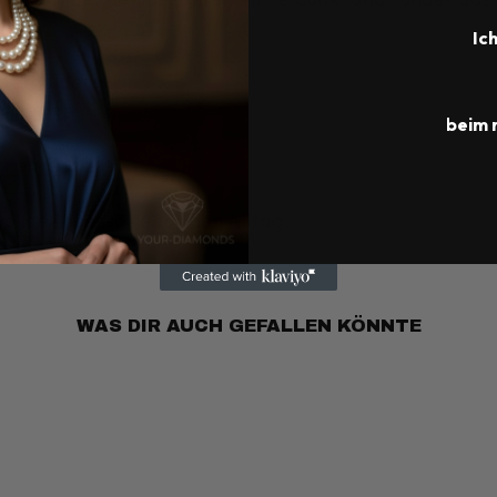
Ic
k vergoldet
htperlen
beim 
ernem Akzent
volles Accessoire für den Alltag.
WAS DIR AUCH GEFALLEN KÖNNTE