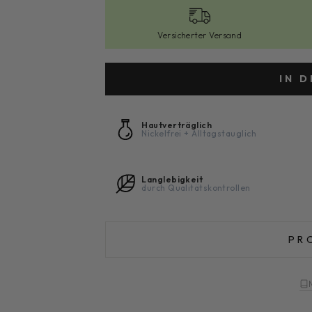
Versicherter Versand
IN 
Hautverträglich
Nickelfrei + Alltagstauglich
Langlebigkeit
durch Qualitätskontrollen
PR