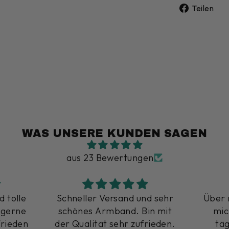
A
Teilen
F
t
WAS UNSERE KUNDEN SAGEN
aus 23 Bewertungen
d sehr
Über meine Kette freue ich
Viele
in mit
mich sehr,Ich trage sie
je
rieden.
täglich und es ist sehr