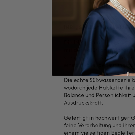
INRI „Studio“ Halskette 
Die INRI „Studio“ Halskette
mit der natürlichen Schönh
schimmernde Süßwasserperle
eine stilvolle, bedeutungsvo
Die echte Süßwasserperle be
wodurch jede Halskette ihren
Balance und Persönlichkeit 
Ausdruckskraft.
Gefertigt in hochwertiger G
feine Verarbeitung und ihr
einem vielseitigen Begleiter