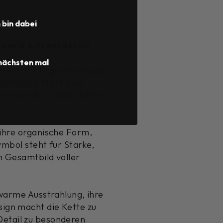
h bin dabei
perle & Kreuzdetail
nächsten mal
 vereint filigranes Design
uckstücks steht eine
iert wurde und der Kette
 ihre organische Form,
ymbol steht für Stärke,
n Gesamtbild voller
 warme Ausstrahlung, ihre
ign macht die Kette zu
s Detail zu besonderen