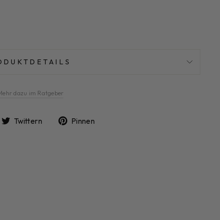
ODUKTDETAILS
Mehr dazu im Ratgeber
uf
Auf
Auf
Twittern
Pinnen
acebook
Twitter
Pinterest
eilen
twittern
pinnen