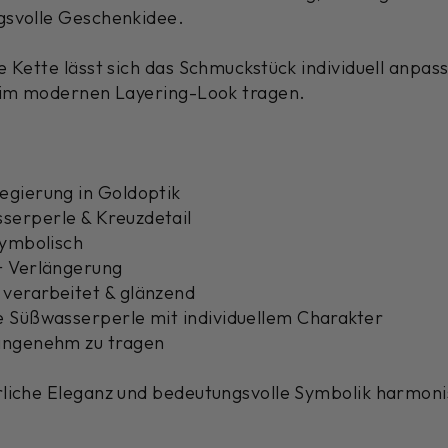
gsvolle Geschenkidee.
e Kette lässt sich das Schmuckstück individuell anpass
h im modernen Layering-Look tragen.
egierung in Goldoptik
serperle & Kreuzdetail
symbolisch
+ Verlängerung
verarbeitet & glänzend
e Süßwasserperle mit individuellem Charakter
 angenehm zu tragen
liche Eleganz und bedeutungsvolle Symbolik harmonis