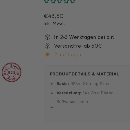
Normaler
€43,50
Preis
inkl. MwSt.
In 2-3 Werktagen bei dir!
Versandfrei ab 50€
2 auf Lager
PRODUKTDETAILS & MATERIAL
✦
Basis:
925er Sterling Silber
✦
Veredelung:
14k Gold Plated
Süßwasserperle
✦