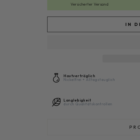
Versicherter Versand
IN 
Hautverträglich
Nickelfrei + Alltagstauglich
Langlebigkeit
durch Qualitätskontrollen
PR