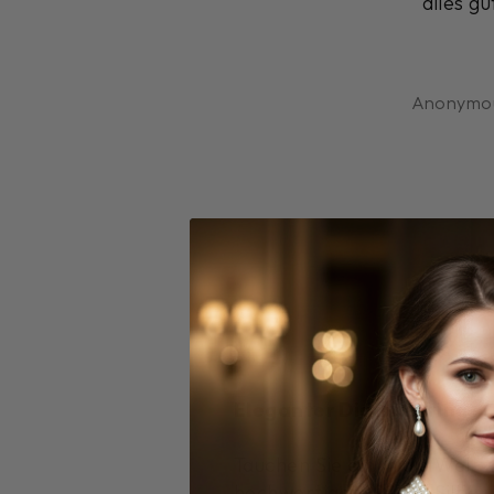
ehr gute Qualität für den
alles gut
Preis
Anonymous
Anonymous
Eleganter Diamantring mi
Tauchen Sie ein in die Welt
hochwertigem 925er Silber