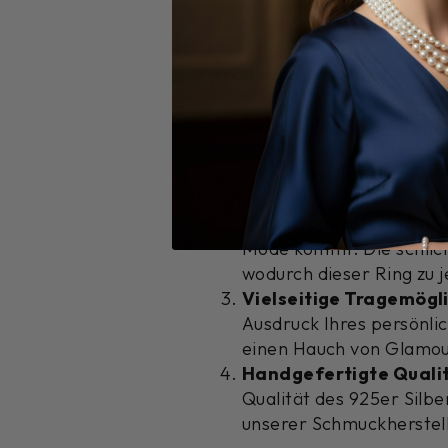
vereint edles Design, hochw
Produkteigenschaften:
925er Silber:
Das Band d
strahlende Oberfläche b
Anlaufen. Die Kombinati
Schlichtheit und Raffine
Klassisches Design:
Der
Mode kommt. Die schlich
wodurch dieser Ring zu j
Vielseitige Tragemögl
Ausdruck Ihres persönlic
einen Hauch von Glamou
Handgefertigte Qualit
Qualität des 925er Silb
unserer Schmuckherstellu