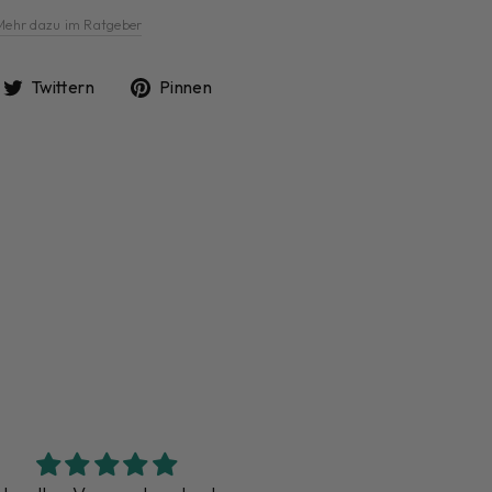
Mehr dazu im Ratgeber
uf
Auf
Auf
Twittern
Pinnen
acebook
Twitter
Pinterest
eilen
twittern
pinnen