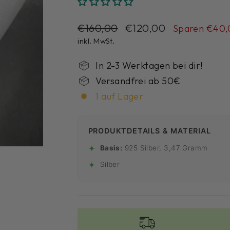
Normaler
€160,00
Sonderpreis
€120,00
Sparen €40,
Preis
inkl. MwSt.
In 2-3 Werktagen bei dir!
Versandfrei ab 50€
1 auf Lager
PRODUKTDETAILS & MATERIAL
✦
Basis:
925 Silber, 3,47 Gramm
✦
Silber