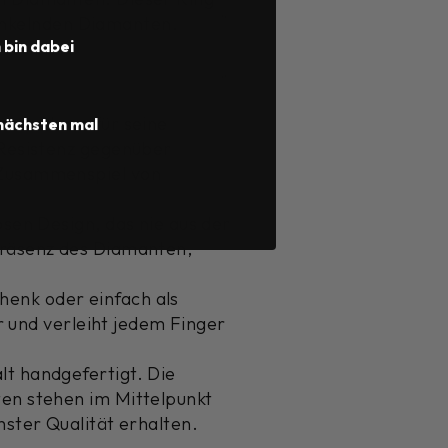
funkelnden Diamanten.
h bin dabei
 nicht nur für seine
nächsten mal
 Resistenz gegenüber
 Zusammenspiel von
osen Design, das nie aus der
Präsenz des Diamanten,
henk oder einfach als
ar und verleiht jedem Finger
lt handgefertigt. Die
ten stehen im Mittelpunkt
hster Qualität erhalten.