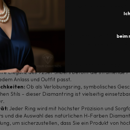
ertige Materialien und die zeitlose Schönheit eines 
Ic
es Rings besteht aus hochwertigem 925er Silber, was
beim 
ekannt ist, sondern auch für seine Langlebigkeit und
on von Silber und Diamant schafft ein harmonisches
sse.
 Ring präsentiert sich in einem klassischen und zeitl
te Eleganz des 925er Silbers betont die strahlende 
edem Anlass und Outfit passt.
ichkeiten:
Ob als Verlobungsring, symbolisches Gesc
hen Stils – dieser Diamantring ist vielseitig einsetzb
r.
ät:
Jeder Ring wird mit höchster Präzision und Sorgfa
ers und die Auswahl des natürlichen H-Farben Diaman
ng, um sicherzustellen, dass Sie ein Produkt von höc