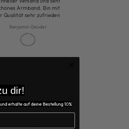
ller Versand und sehr
Über meine Kette freue 
es Armband. Bin mit
mich sehr,Ich trage sie
alität sehr zufrieden.
täglich und es ist sehr
angenehm.
Benjamin Geuder
Susanne Schäfer
Die Lieferung ging seh
schnell. Ich bin sehr
zufrieden, Ich hatte au
schon ein Armband beste
,da war auch alles supe
Gerne empfehle ich Si
weiter , da die Sachen ei
besonderen Chic haben
u dir!
und erhalte auf deine Bestellung 10%
 gefertigt aus
n Diamanten. Dieser Ring