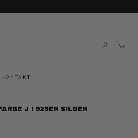
EINLOG
EI
KONTAKT
FARBE J I 925ER SILBER