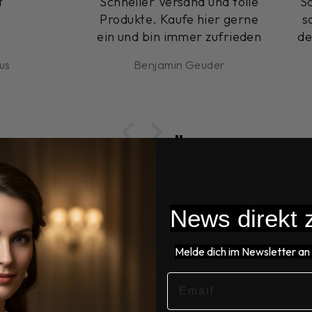
Schneller Versand und tolle
Schne
Produkte. Kaufe hier gerne
schön
ein und bin immer zufrieden
der Qu
Benjamin Geuder
News direkt z
Melde dich im Newsletter an 
t natürlichen Weiß-Tönen und 925er Silber
EMAIL
 zeitloser Eleganz mit unserem exquisiten Diamantring,
 und gekrönt von einem atemberaubenden natürliche